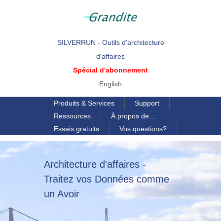
SILVERRUN - Outils d'architecture
d'affaires
Spécial d'abonnement
English
Produits & Services
Support
Ressources
À propos de ...
Essais gratuits
Vos questions?
Architecture d'affaires -
Traitez vos Données comme
un Avoir